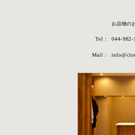
​お品物
Tel :
044-982-
Mail :
info@clo
STYLE SAMPLE NO,663
STYLE SAM