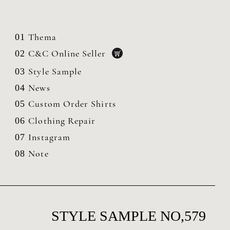
Thema
01
C&C Online Seller
02
Style Sample
03
News
04
Custom Order Shirts
05
Clothing
Repair
06
Instagram
07
Note
08
STYLE SAMPLE NO,579