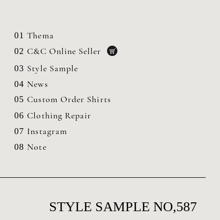
Thema
01
C&C Online Seller
02
Style Sample
03
News
04
Custom Order Shirts
05
Clothing
Repair
06
Instagram
07
Note
08
STYLE SAMPLE NO,587