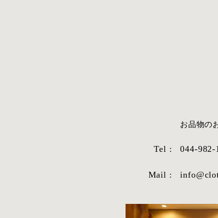
​お品物
Tel :
044-982-
Mail :
info@clo
STYLE SAMPLE NO,663
STYLE SAM