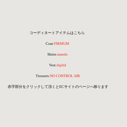
コーディネートアイテムはこちら  
Coat:
FIRMUM
Shirts:
mando
Vest:
dipltd
 Trousers:
NO CONTROL AIR
 赤字部分をクリックして頂くとECサイトのページへ移ります 