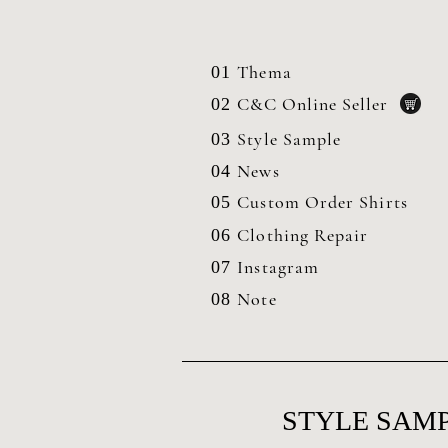
Thema
01
C&C Online Seller
02
Style Sample
03
News
04
Custom Order Shirts
05
Clothing
Repair
06
Instagram
07
Note
08
STYLE SAMP