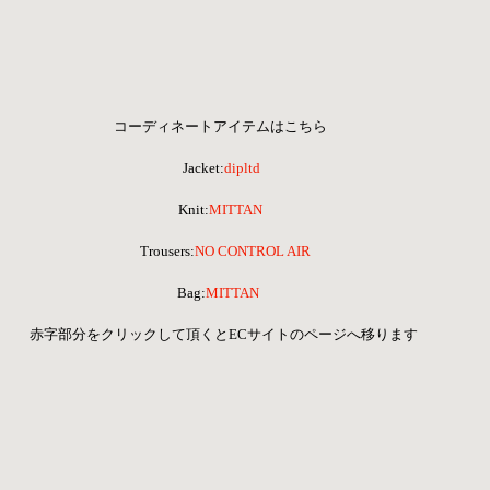
コーディネートアイテムはこちら  
Jacket:
dipltd
Knit:
MITTAN 
 Trousers:
NO CONTROL AIR
Bag:
MITTAN  
 赤字部分をクリックして頂くとECサイトのページへ移ります 