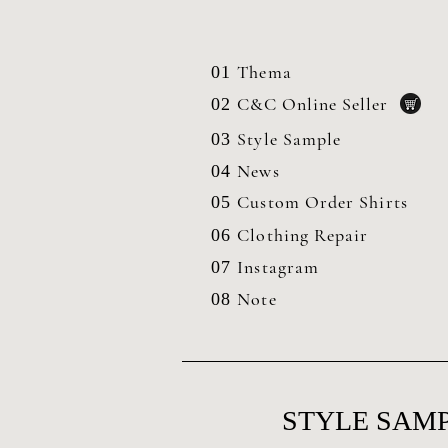
Thema
01
C&C Online Seller
02
Style Sample
03
News
04
Custom Order Shirts
05
Clothing
Repair
06
Instagram
07
Note
08
STYLE SAMP