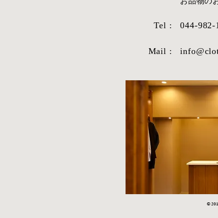
​お品物
Tel :
044-982-
Mail :
info@clo
STYLE SAMPLE NO,663
STYLE SAM
© 2