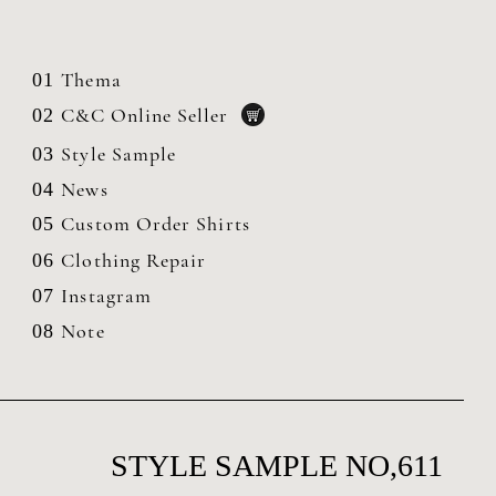
Thema
01
C&C Online Seller
02
Style Sample
03
News
04
Custom Order Shirts
05
Clothing
Repair
06
Instagram
07
Note
08
STYLE SAMPLE NO,611