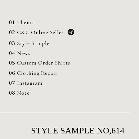
Thema
01
C&C Online Seller
02
Style Sample
03
News
04
Custom Order Shirts
05
Clothing
Repair
06
Instagram
07
Note
08
STYLE SAMPLE NO,614