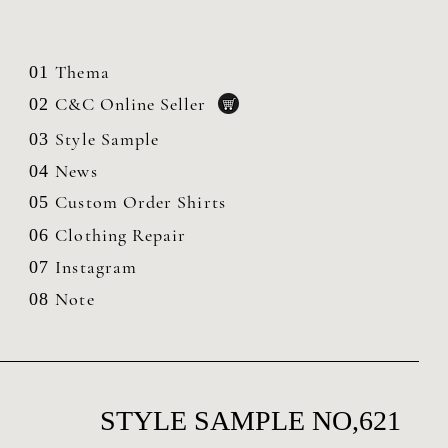
Thema
01
C&C Online Seller
02
Style Sample
03
News
04
Custom Order Shirts
05
Clothing
Repair
06
Instagram
07
Note
08
STYLE SAMPLE NO,621