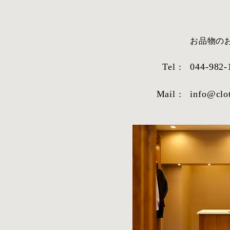
​お品物
Tel :
044-982-
Mail :
info@clo
STYLE SAMPLE NO,663
STYLE SAM