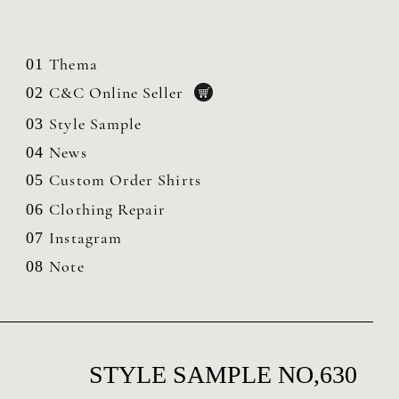
Thema
01
C&C Online Seller
02
Style Sample
03
News
04
Custom Order Shirts
05
Clothing
Repair
06
Instagram
07
Note
08
STYLE SAMPLE NO,630