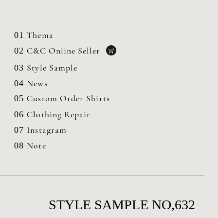
Thema
01
C&C Online Seller
02
Style Sample
03
News
04
Custom Order Shirts
05
Clothing
Repair
06
Instagram
07
Note
08
STYLE SAMPLE NO,632