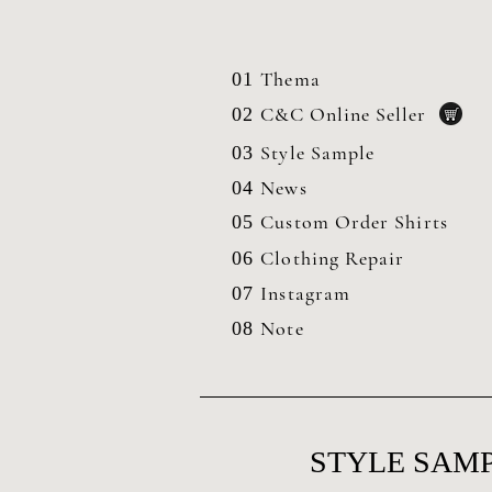
Thema
01
C&C Online Seller
02
Style Sample
03
News
04
Custom Order Shirts
05
Clothing
Repair
06
Instagram
07
Note
08
STYLE SAMP