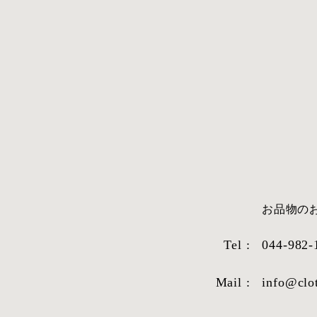
​お品物
Tel :
044-982-
Mail :
info@clo
STYLE SAMPLE NO,663
STYLE SAM