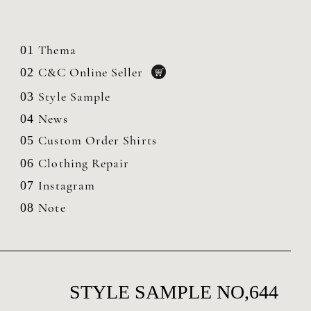
Thema
01
C&C Online Seller
02
Style Sample
03
News
04
Custom Order Shirts
05
Clothing
Repair
06
Instagram
07
Note
08
STYLE SAMPLE NO,644