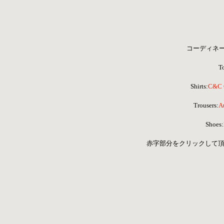
コーディネ
T
Shirts:
C&C C
Trousers:
Au
Shoe
赤字部分をクリックして頂