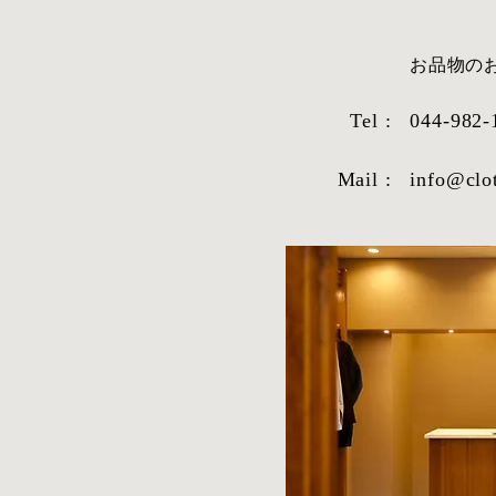
​お品物
Tel :
044-982-
Mail :
info@clo
STYLE SAMPLE NO,663
STYLE SAM