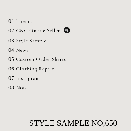
Thema
01
C&C Online Seller
02
Style Sample
03
News
04
Custom Order Shirts
05
Clothing
Repair
06
Instagram
07
Note
08
STYLE SAMPLE NO,650