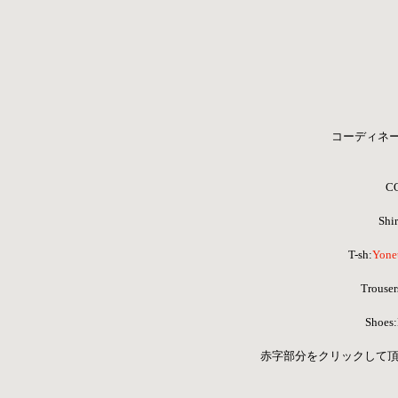
コーディネ
C
Shir
T-sh:
Yone
Trouser
Shoe
赤字部分をクリックして頂