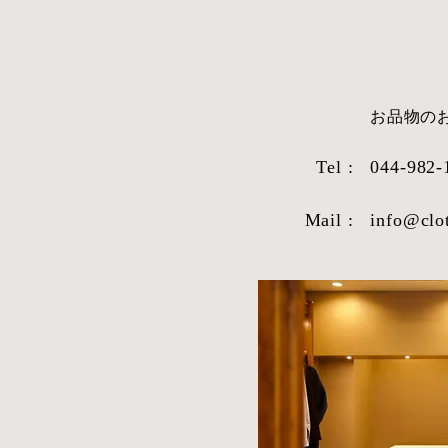
​お品物
Tel :
044-982-
Mail :
info@clo
STYLE SAMPLE NO,663
STYLE SAM