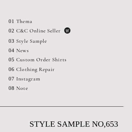
Thema
01
C&C Online Seller
02
Style Sample
03
News
04
Custom Order Shirts
05
Clothing
Repair
06
Instagram
07
Note
08
STYLE SAMPLE NO,653