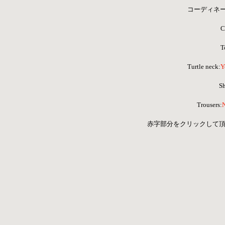
コーディネ
C
T
Turtle neck:
Y
Sh
Trousers:
赤字部分をクリックして頂