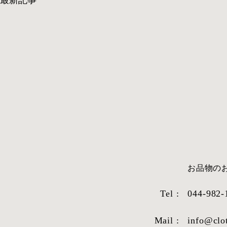
​お品物
Tel :
044-982-
Mail :
info@clo