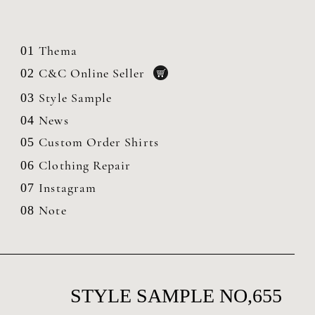
Thema
01
C&C Online Seller
02
Style Sample
03
News
04
Custom Order Shirts
05
Clothing
Repair
06
Instagram
07
Note
08
STYLE SAMPLE NO,655