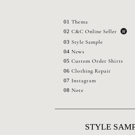
Thema
01
C&C Online Seller
02
Style Sample
03
News
04
Custom Order Shirts
05
Clothing
Repair
06
Instagram
07
Note
08
STYLE SAMP