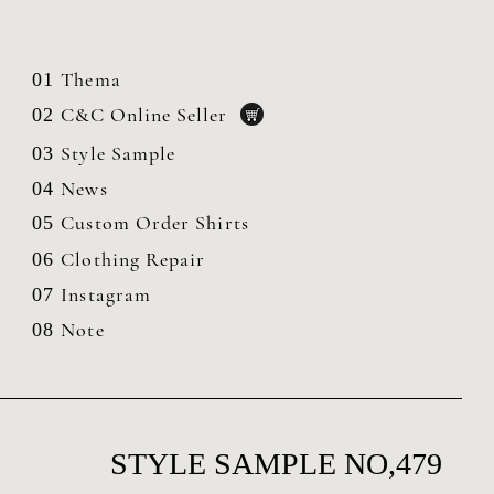
Thema
01
C&C Online Seller
02
Style Sample
03
News
04
Custom Order Shirts
05
Clothing
Repair
06
Instagram
07
Note
08
STYLE SAMPLE NO,479