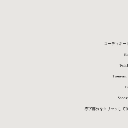
コーディネートア
Shi
T-sh
 Trousers: 
B
Shoes:
 赤字部分をクリックして