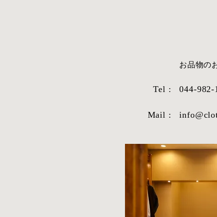
​お品物
Tel :
044-982-
Mail :
info@clo
STYLE SAMPLE NO,663
STYLE SAM