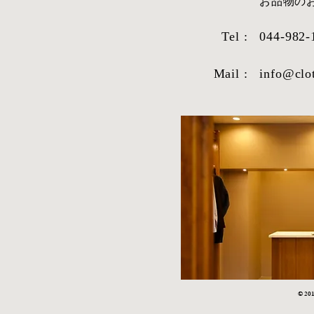
​お品物
Tel :
044-982-
Mail :
info@clo
STYLE SAMPLE NO,663
STYLE SAM
© 2