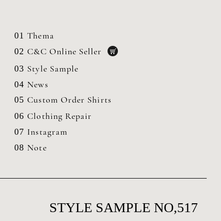
Thema
01
C&C Online Seller
02
Style Sample
03
News
04
Custom Order Shirts
05
Clothing
Repair
06
Instagram
07
Note
08
STYLE SAMPLE NO,517