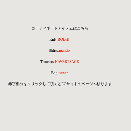
コーディネートアイテムはこちら
Knit:
BODHI
Shirts:
mando
 Trousers:
HAVERTSACK
Bag:
sonor
 赤字部分をクリックして頂くとECサイトのページへ移ります