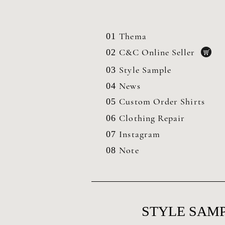
Thema
01
C&C Online Seller
02
Style Sample
03
News
04
Custom Order Shirts
05
Clothing
Repair
06
Instagram
07
Note
08
STYLE SAMP